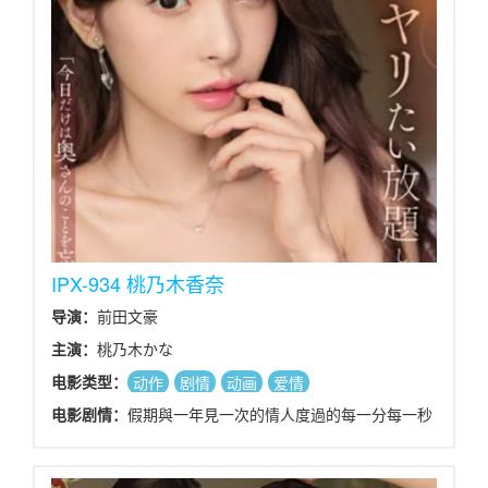
IPX-934 桃乃木香奈
导演：
前田文豪
主演：
桃乃木かな
电影类型：
动作
剧情
动画
爱情
电影剧情：
假期與一年見一次的情人度過的每一分每一秒