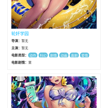
轮奸学园
导演：
暂无
主演：
暂无
电影类型：
动作
科幻
剧情
动画
喜剧
爱情
电影剧情：
里