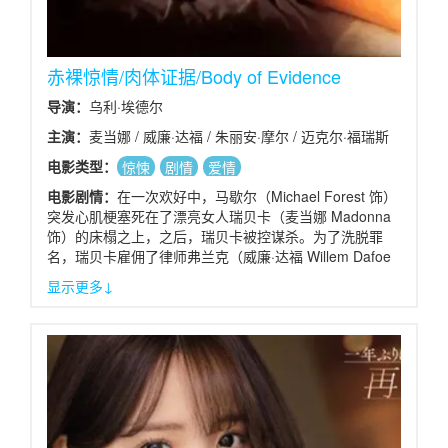
赤裸惊情/肉体证据/Body of Evidence
导演：
乌利·埃德尔
主演：
麦当娜 / 威廉·达福 / 朱丽安·摩尔 / 迈克尔·福瑞斯
特 / 乔·曼特纳
电影类型：
惊悚
剧情
爱情
电影剧情：
在一次欢好中，马歇尔（Michael Forest 饰）
突发心肌梗塞死在了漂亮女人瑞贝卡（麦当娜 Madonna
饰）的床榻之上，之后，瑞贝卡被控谋杀。为了洗脱罪
名，瑞贝卡雇佣了律师弗兰克（威廉·达福 Willem Dafoe
饰），对于雇主的清白，起初弗兰克也曾心生疑虑，可是
显示更多↓
瑞贝卡坚称自己无辜，她坚定的态度和甜美的肉体改变了
弗兰克的想法。 艾伦医生（Charles Hallahan 饰）的出
现让瑞贝卡陷入了不利的境地，好在弗兰克据理力争，瑞
贝卡终于获得了无罪判决。然而，故事并没有就此结束，
庭审结束后，弗兰克发现瑞贝卡和艾伦之间有着非同一般
的关系，而当艾伦得知弗兰克也曾获得过瑞贝卡的垂青之
后则更加的愤怒。