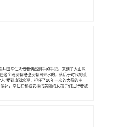
青年榆井田幸仁凭借着偶然到手的手记，来到了大山深
。 在这个既没有电也没有自来水的，落后于时代的荒
人”受到热烈欢迎，担任了20年一次的大祭的主
”的候补，幸仁在和被安排的美丽的女孩子们进行着被
时，逐渐注意到了村里的习俗及其隐藏在这些习俗背