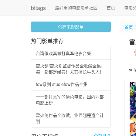
bttags
最好用的电影影单社区
首页
电影
创建电影影单
首页
热门影单推荐
雷
台湾假戏真做打真军电影合集
雷火剑/雷火剣监督作品全收藏全集，
yuf
每一部都是经典！尤其擅长牛头人！
fow系列 studiofow作品全集
十一部打真军的情色电影，国内四部
电影上榜
雷火剑作品全收藏，业界翘楚遗产计
划
全部排名