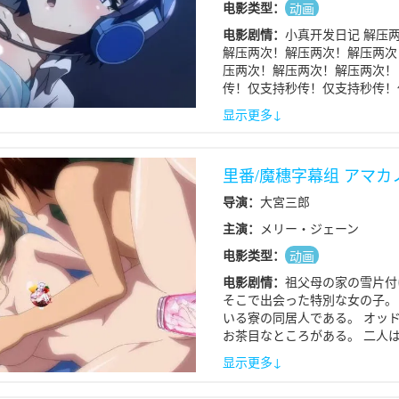
电影类型：
动画
电影剧情：
小真开发日记 解压
解压两次！解压两次！解压两次
压两次！解压两次！解压两次！
传！仅支持秒传！仅支持秒传！
传！仅支持秒传！仅支持秒传！
显示更多↓
传！仅支持秒传！
里番/魔穗字幕组 アマカノ
导演：
大宮三郎
主演：
メリー・ジェーン
电影类型：
动画
电影剧情：
祖父母の家の雪片付
そこで出会った特別な女の子。
いる寮の同居人である。 オッ
お茶目なところがある。 二人
恋人同士に…… 二人きりで過
显示更多↓
夜になることを感じていた。 
はる、主人公の後輩の女の子で