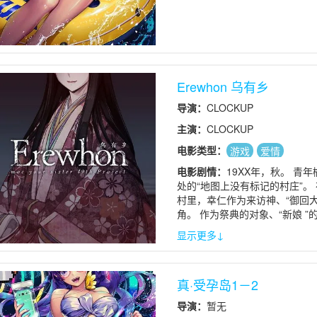
Erewhon 乌有乡
导演：
CLOCKUP
主演：
CLOCKUP
电影类型：
游戏
爱情
电影剧情：
19XX年，秋。 
处的“地图上没有标记的村庄”
村里，幸仁作为来访神、“御回大
角。 作为祭典的对象、“新娘 
称为“净化仪式”的放荡的仪式
显示更多↓
后的秘密——
真·受孕岛1－2
导演：
暂无