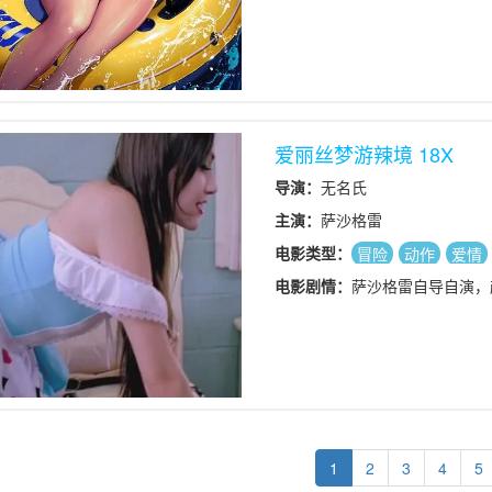
爱丽丝梦游辣境 18X
导演：
无名氏
主演：
萨沙格雷
电影类型：
冒险
动作
爱情
电影剧情：
萨沙格雷自导自演，
1
2
3
4
5