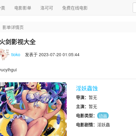
分类
电影影单
洛可可
免费在线电影
影单详情页
火剑影视大全
tioko
发表于 2023-07-20 01:05:44
yucyihgui
淫妖蟲蚀
导演：
暂无
主演：
暂无
电影类型：
动画
电影剧情：
淫妖蟲