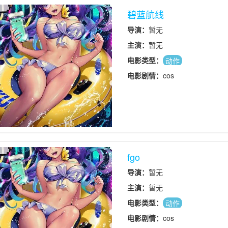
な彼女に主人公は魅かれていく
碧蓝航线
作りが得意なこはるは主人公に
导演：
暂无
主演：
暂无
电影类型：
动作
电影剧情：
cos
fgo
导演：
暂无
主演：
暂无
电影类型：
动作
电影剧情：
cos