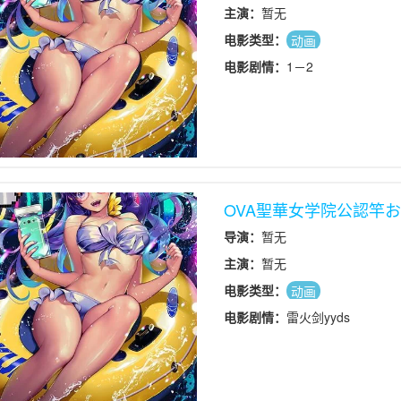
主演：
暂无
电影类型：
动画
电影剧情：
1－2
OVA聖華女学院公認竿おじ
导演：
暂无
主演：
暂无
电影类型：
动画
电影剧情：
雷火剑yyds