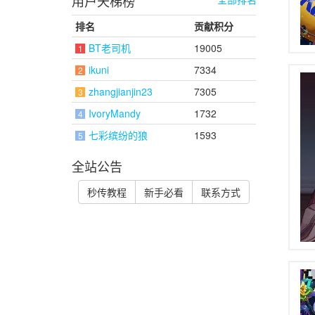
用户天梯榜
排名
贡献积分
BT老司机
19005
1
ikuni
7334
2
zhangjianjin23
7305
3
IvoryMandy
1732
4
七彩缤纷的狼
1593
5
全站公告
秒传教程
新手必看
联系方式