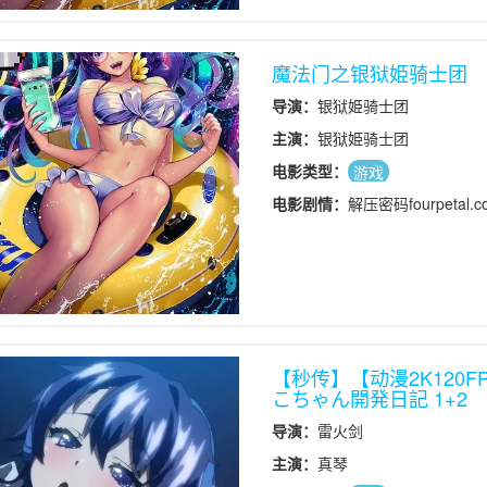
魔法门之银狱姫骑士团
导演：
银狱姫骑士团
主演：
银狱姫骑士团
电影类型：
游戏
电影剧情：
解压密码fourpetal.c
【秒传】【动漫2K120F
こちゃん開発日記 1+2
导演：
雷火剑
主演：
真琴