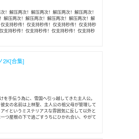
两次！解压两次！解压两次！解压两次！解压两次！
！解压两次！解压两次！解压两次！解压两次！解
 仅支持秒传！仅支持秒传！仅支持秒传！仅支持秒
仅支持秒传！仅支持秒传！仅支持秒传！仅支持秒
仅支持秒传！仅支持秒传！仅支持秒传！仅支持秒
2K[合集]
けを手伝う為に、雪国へ引っ越してきた主人公。
 彼女の名前は上林聖、主人公の祖父母が管理して
ドアイというミステリアスな雰囲気に反して以外と
は一つ屋根の下で過ごすうちにひかれ合い、やがて
ごす夜。聖はシャワーを浴びながら、 今夜は特別な
そこで出会った特別な女の子。 彼女の名前は星川こ
ある。 人懐っこく、明るく元気で感情表現が豊か