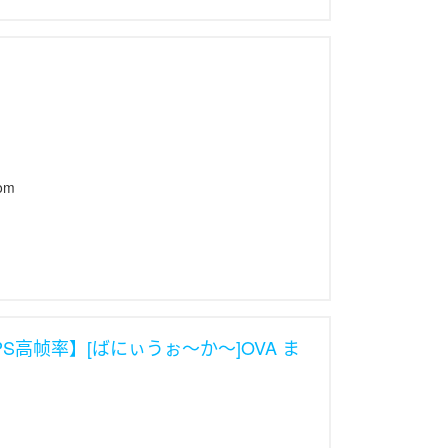
om
PS高帧率】[ばにぃうぉ～か～]OVA ま