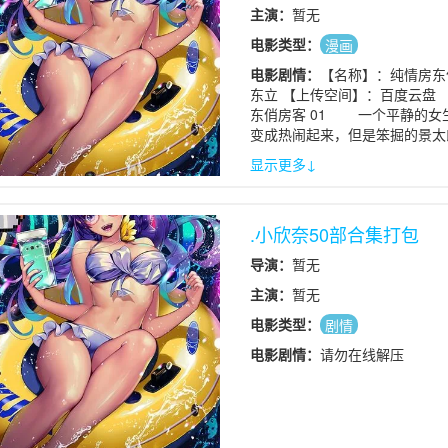
主演：
暂无
电影类型：
漫画
电影剧情：
【名称】：纯情房东俏房
东立 【上传空间】：百度云盘 
东俏房客 01 一个平静的女
变成热闹起来，但是笨掘的景太
狼。面对全国模拟考第一的成濑
显示更多↓
等，景太郎这个宿舍管理员有可
景太郎在偶然的机会下看到成
东大的那个小女孩，但是景太郎
.小欣奈50部合集打包
比以前进步许多，但是要考上东
地帮景太郎举行鼓励大会，但
导演：
暂无
客 03 考取东大双双失败的
庄的人以为他们私奔，便分批去
主演：
暂无
经大条的睦美，景太郎和睦美相
电影类型：
剧情
太郎虽然已经知道成濑川并不是
成濑川。 纯情房东俏房客 
电影剧情：
请勿在线解压
看在其他人眼裡，不免想替她打
日薪仅有五千圆的搬运工，而这
长，为了不让景太郎知道濑田学
濑川和濑田相见的机会。 纯