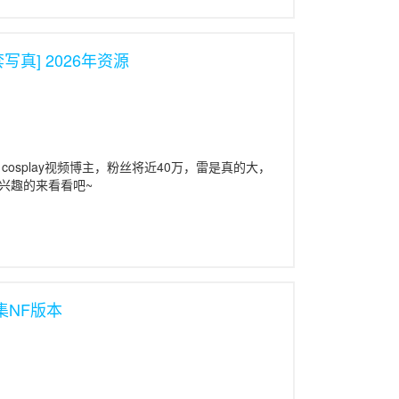
海滨休憩小屋「雏田」打工，景太郎的心情才有了
一直忘不了被濑田学长打败和被景太郎空手夺白刃
苏、景太郎和莎拉也一起前往，原本厌恶景太郎的
套写真] 2026年资源
想通了剑术修行的最高境界。 纯情房东俏房客
太郎，虽然想约奈留出去玩，却始终说不出口。此
考，奈留在无意中发现，小时候和景太郎约定的人
专心念书。 纯情房东俏房客 07 成濑川以为
，因此黯然地离去，但衝动的景太郎却抓住成濑川
的景太郎，决定专心准备考试，但在考前一天，成
，让景太郎不知所措。东大考试当天，景太郎鼓起
名cosplay视频博主，粉丝将近40万，雷是真的大，
的心意，却得到意想不到的答案… 纯情房东俏房
兴趣的来看看吧~
的景太郎，灰心之馀决定到北方去散心，却偶然地
，远在雏田庄的奈留及其他人，正当要帮景太郎庆
，更令人担心的是，东大申请入学的日子只剩下五
 好不容易考上东大的景太郎，却在开学典礼当天
相反地成濑川和睦美却尽情享受美好的大学生活。
了，却迟迟得不到她的回答。直到成濑川知道濑田
2集NF版本
某些缘故而终于向景太郎说出她的回覆。 纯情房
太郎但是不想马上变成情侣关系的成濑川，在睦美
之间的过去，并渐渐发现自己对景太郎的爱意。虽
迫留级的景太郎，终于在考古学中找到自己的梦
通过留学考，并到外国念书，但是懦弱的景太郎无
情房东俏房客 11 顺利通过留学考的景太郎，