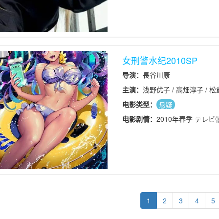
女刑警水纪2010SP
导演：
長谷川康
主演：
浅野优子 / 高畑淳子 / 松重
西村雅彦 / 長谷川朝晴 / 六平直政
电影类型：
悬疑
电影剧情：
2010年春季 テレビ
1
2
3
4
5