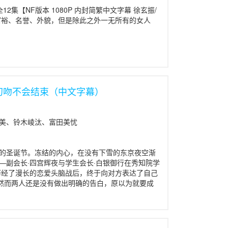
在此时竟然对他说，要到国外照顾他，心软的景太
 全12集【NF版本 1080P 内封简繁中文字幕 徐玄振/
景太郎的妹妹可奈子接管女生宿舍－雏田庄，却处
富裕、名誉、外貌，但是除此之外一无所有的女人
喜欢景太郎的人，因此争夺雏田庄的政变就此产
 在千钧一髮之际，景太郎终于回国，但和景太郎
本加厉地和雏田庄的每个人争夺景太郎，大玩变装
动表明对景太郎的爱意。 纯情房东俏房客 13
景太郎常不自觉地亲热了起来，让准备重考东大
姐姐来到雏田庄，看到素子在学业，感情及剑术上
初吻不会结束（中文字幕）
此时景太郎的奶奶传真一封信至雏田庄，引起轩然
4 （完结篇）景太郎为了赶在奶奶传真上所指定
素子、小忍、苏等人坐飞机回到日本，没想到却晚
奶，心中十分不安，深怕雏田庄会被拆掉，和奈留
美、铃木崚汰、富田美忧
一直无法确定自己是不是当初那个和景太郎约好的
决定回到老家去，还好景太郎即时赶上这班列车。
的圣诞节。冻结的内心，在没有下雪的东京夜空渐
—副会长·四宫辉夜与学生会长·白银御行在秀知院学
历经了漫长的恋爱头脑战后，终于向对方表达了自己
。然而两人还是没有做出明确的告白，原以为就要成
关系，反而变得更加在意彼此，两人就这么迎向了
银，与追求他的“不完美”的辉夜，这是天才们极其“普
。