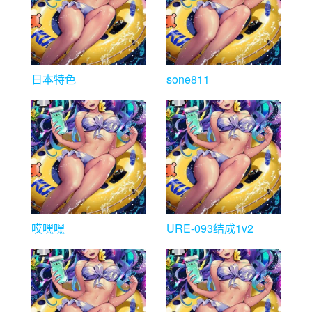
日本特色
sone811
哎嘿嘿
URE-093结成1v2