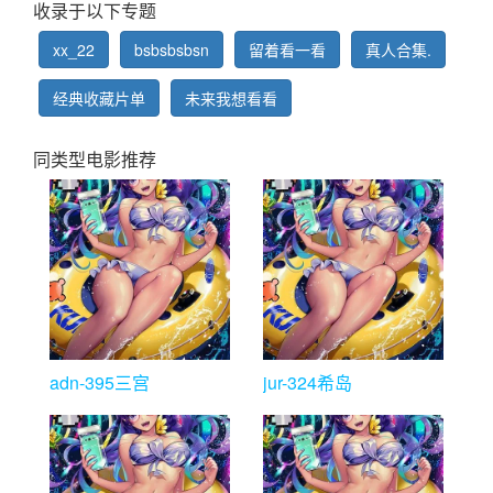
收录于以下专题
xx_22
bsbsbsbsn
留着看一看
真人合集.
经典收藏片单
未来我想看看
同类型电影推荐
adn-395三宫
jur-324希岛