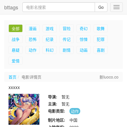
bttags
Go
Toggl
navig
全部
漫画
游戏
冒险
奇幻
歌舞
战争
恐怖
纪录
传记
惊悚
犯罪
悬疑
动作
科幻
剧情
动画
喜剧
爱情
首页
电影详情页
新luoco.co
xxxxx
导演:
暂无
主演:
暂无
电影类型:
动作
制片地区:
中国