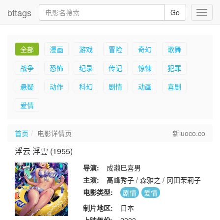
bttags
Go
Toggl
navig
全部
漫画
游戏
冒险
奇幻
歌舞
战争
恐怖
纪录
传记
惊悚
犯罪
悬疑
动作
科幻
剧情
动画
喜剧
爱情
首页
电影详情页
新luoco.co
浮云 浮雲 (1955)
导演:
成濑巳喜男
主演:
高峰秀子 / 森雅之 / 冈田茉莉子
电影类型:
剧情
爱情
制片地区:
日本