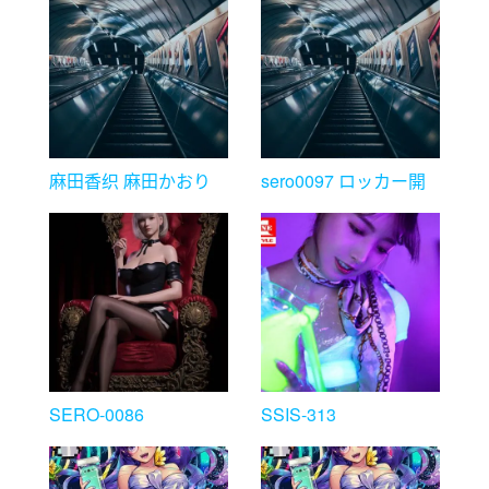
麻田香织 麻田かおり
sero0097 ロッカー開
制服狩り2
けたら、中でイジメら
れっ娘がハァハァして
いた 絵色千佳
SERO-0086
SSIS-313