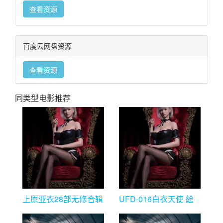
查看资源
百度云网盘资源
查看资源
同类型电影推荐
上原亚衣28部无修合辑
UFD-016白衣天使 絵
色千佳