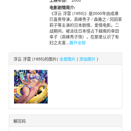
上映年份:
2000
电影剧情简介:
《浮云 浮雲 (1955)》是2000年由成濑
巳喜男导演，高峰秀子 / 森雅之 / 冈田茉
莉子等主演的日本剧情、爱情电影。二
战期间，被派往日本侵占下越南的幸田
幸子（高峰秀子饰），在那里认识了有
妇之夫富...
展开全部
浮云 浮雲 (1955)的图片(
全部图片
|
添加图片
)
解压码