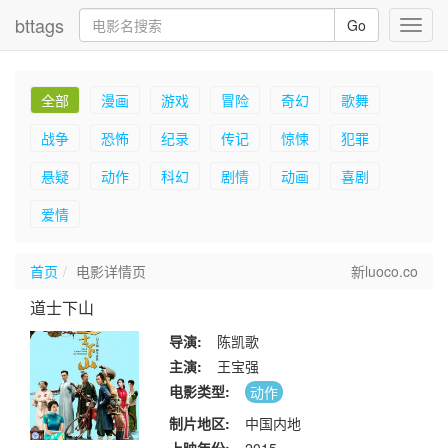
bttags
Go
Toggl
navig
全部
漫画
游戏
冒险
奇幻
歌舞
战争
恐怖
纪录
传记
惊悚
犯罪
悬疑
动作
科幻
剧情
动画
喜剧
爱情
首页
电影详情页
新luoco.co
道士下山
导演:
陈凯歌
主演:
王宝强
电影类型:
动作
制片地区:
中国内地