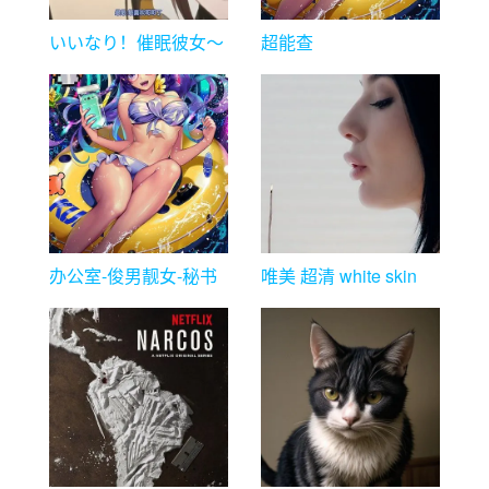
いいなり！催眠彼女～
超能查
隷属洗脳・生ハメ性
派/Chappie（4K）
活！！
办公室-俊男靓女-秘书
唯美 超清 white skin
baby