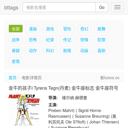
bttags
Go
Toggl
navig
全部
漫画
游戏
冒险
奇幻
歌舞
战争
恐怖
纪录
传记
惊悚
犯罪
悬疑
动作
科幻
剧情
动画
喜剧
爱情
首页
电影详情页
新luoco.co
金牛的孩子I Tyrens Tegn(丹麦) 金牛座标志 金牛座符号
导演:
维尔纳.赫德曼
主演:
Preben Mahrt) ( Sigrid Horne-
Rasmussen) ( Susanne Breuning) (奥
利苏托夫 Ole S?ltoft) ( Johan Thiersen)
( Suzanne Bjerrehuus)