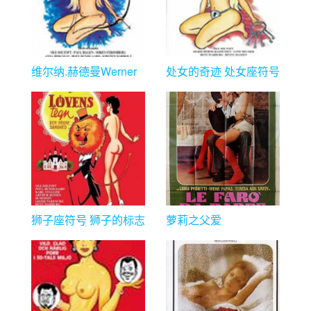
维尔纳.赫德曼Werner
处女的奇迹 处女座符号
Hedman tegn系列6集
处女座标志
狮子座符号 狮子的标志
萝莉之父爱
I Loven Tegn