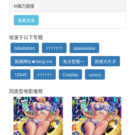
bt磁力链接
查看资源
收录于以下专题
bsbsbsbsn
1111111
aaaaaaaaa
琉璃神社★hacg.me
有点色哦～
欧美大片子
12345
111111
Cosplay
uuuuu
同类型电影推荐