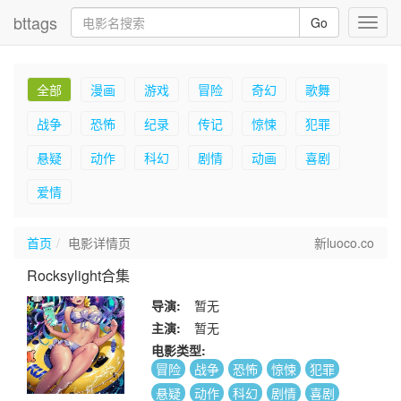
bttags
Go
Toggl
navig
全部
漫画
游戏
冒险
奇幻
歌舞
战争
恐怖
纪录
传记
惊悚
犯罪
悬疑
动作
科幻
剧情
动画
喜剧
爱情
首页
电影详情页
新luoco.co
Rocksylight合集
导演:
暂无
主演:
暂无
电影类型:
冒险
战争
恐怖
惊悚
犯罪
悬疑
动作
科幻
剧情
喜剧