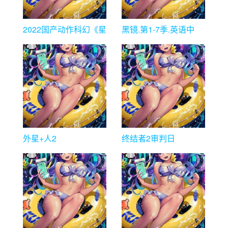
2022国产动作科幻《星
黑镜.第1-7季.英语中
门深渊》HD1080p.国
字.1080P
语中字
外星+人2
终结者2审判日