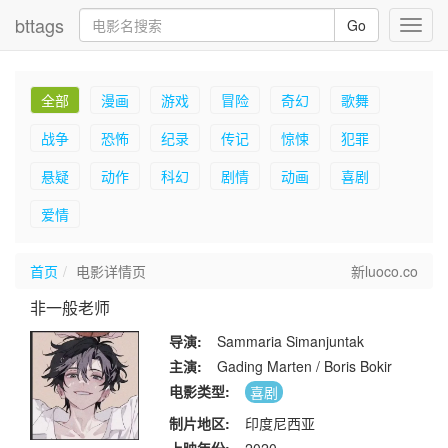
bttags
Go
Toggl
navig
全部
漫画
游戏
冒险
奇幻
歌舞
战争
恐怖
纪录
传记
惊悚
犯罪
悬疑
动作
科幻
剧情
动画
喜剧
爱情
首页
电影详情页
新luoco.co
非一般老师
导演:
Sammaria Simanjuntak
主演:
Gading Marten / Boris Bokir
电影类型:
喜剧
制片地区:
印度尼西亚