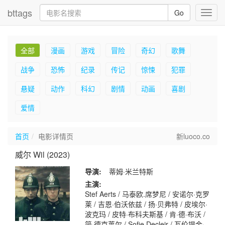
bttags
Go
Toggl
navig
全部
漫画
游戏
冒险
奇幻
歌舞
战争
恐怖
纪录
传记
惊悚
犯罪
悬疑
动作
科幻
剧情
动画
喜剧
爱情
首页
电影详情页
新luoco.co
威尔 Wil (2023)
导演:
蒂姆·米兰特斯
主演:
Stef Aerts / 马泰欧.席梦尼 / 安诺尔·克罗
莱 / 吉恩·伯沃依兹 / 扬·贝弗特 / 皮埃尔·
波克玛 / 皮特·布科夫斯基 / 肯·德·布沃 /
简·德克莱尔 / Sofie Decleir / 瓦伦提金·