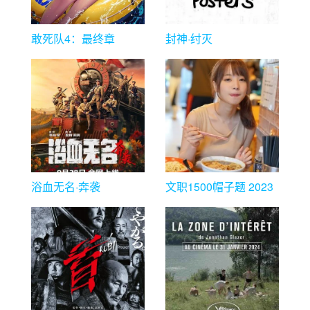
敢死队4：最终章
封神·纣灭
浴血无名·奔袭
文职1500帽子题 2023
帽子