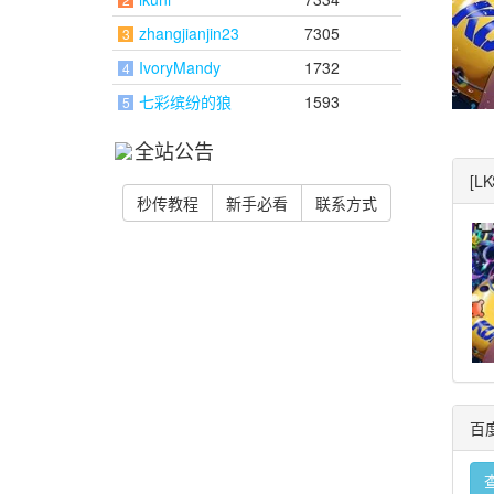
zhangjianjin23
7305
3
IvoryMandy
1732
4
七彩缤纷的狼
1593
5
全站公告
[L
秒传教程
新手必看
联系方式
百