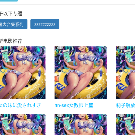
于以下专题
藏大合集系列
zzzzzzzzzz
型电影推荐
女の妹に愛されすぎ
rin-sex女教师上篇
莉子解
こっそり子作り性活
原希望