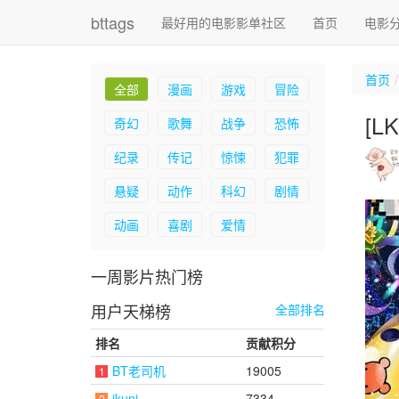
bttags
最好用的电影影单社区
首页
电影
首页
全部
漫画
游戏
冒险
[L
奇幻
歌舞
战争
恐怖
纪录
传记
惊悚
犯罪
悬疑
动作
科幻
剧情
动画
喜剧
爱情
一周影片热门榜
用户天梯榜
全部排名
排名
贡献积分
BT老司机
19005
1
ikuni
7334
2