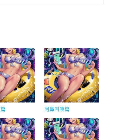
放篇
阿鼻叫唤篇