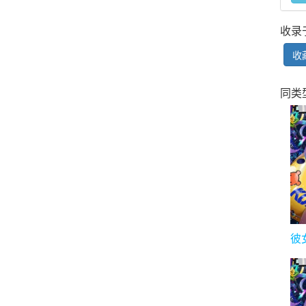
收录
收
同类
彼
て
石