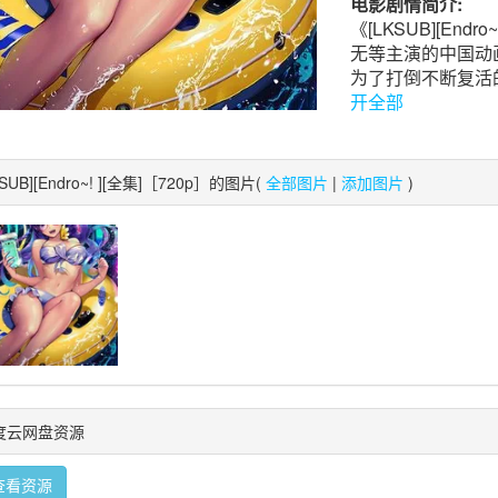
电影剧情简介:
《[LKSUB][End
无等主演的中国动
为了打倒不断复活的
开全部
KSUB][Endro~! ][全集]［720p］的图片(
全部图片
|
添加图片
)
度云网盘资源
查看资源