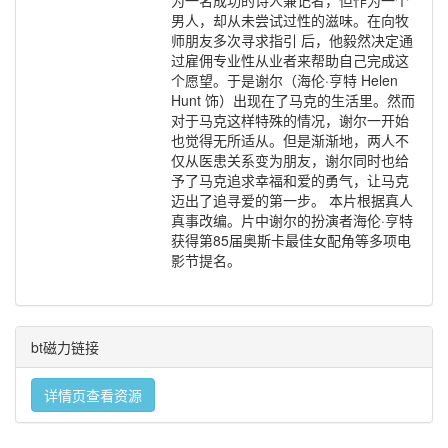
为一名成功的诗人兼记者，但作为一个
男人，却从未尝试过性的滋味。在向牧
师朋友多次寻求指引 后，他毅然决定通
过雇佣专业性从业者来帮助自己完成这
个愿望。于是谢尔（海伦·亨特 Helen
Hunt 饰）出现在了马克的生活里。然而
对于马克这样特殊的情况，谢尔一开始
也觉得无所适从。但是渐渐地，两人不
仅从医患关系变为朋友，谢尔同时也给
予了马克追求幸福和爱的勇气，让马克
迈出了追寻爱的第一步。 本片根据真人
真事改编。片中谢尔的扮演者海伦·亨特
获得第85届奥斯卡最佳女配角等多项电
影节提名。
bt磁力链接
详情页查看资源