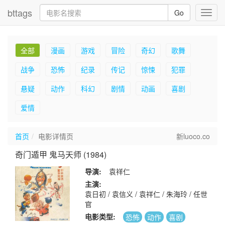
bttags
Go
Toggl
navig
全部
漫画
游戏
冒险
奇幻
歌舞
战争
恐怖
纪录
传记
惊悚
犯罪
悬疑
动作
科幻
剧情
动画
喜剧
爱情
首页
电影详情页
新luoco.co
奇门遁甲 鬼马天师 (1984)
导演:
袁祥仁
主演:
袁日初 / 袁信义 / 袁祥仁 / 朱海玲 / 任世
官
电影类型:
恐怖
动作
喜剧