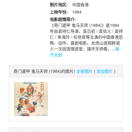
制片地区:
中国香港
上映年份:
1984
电影剧情简介:
《奇门遁甲 鬼马天师 (1984)》是1984
年由袁祥仁导演，袁日初 / 袁信义 / 袁祥
仁 / 朱海玲 / 任世官等主演的中国香港恐
怖、动作、喜剧电影。龙虎山道观醉道
人一次因清理道堂，撞坏天师像，...
展
开全部
奇门遁甲 鬼马天师 (1984)的图片(
全部图片
|
添加图片
)