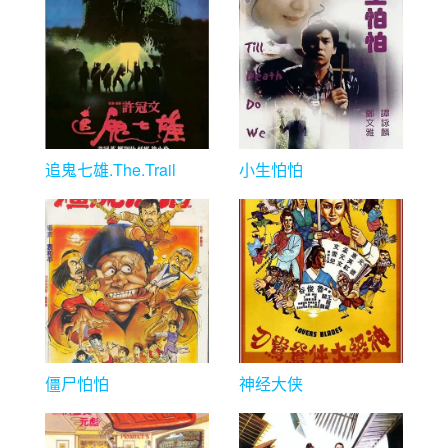
追鬼七雄.The.Trail
小生怕怕
僵尸怕怕
神经大侠